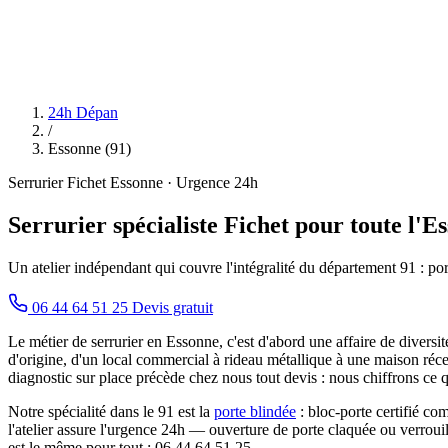
24h Dépan
/
Essonne (91)
Serrurier Fichet Essonne · Urgence 24h
Serrurier spécialiste Fichet pour toute l'Es
Un atelier indépendant qui couvre l'intégralité du département 91 : por
06 44 64 51 25
Devis gratuit
Le métier de serrurier en Essonne, c'est d'abord une affaire de diversi
d'origine, d'un local commercial à rideau métallique à une maison ré
diagnostic sur place précède chez nous tout devis : nous chiffrons ce
Notre spécialité dans le 91 est la
porte blindée
: bloc-porte certifié co
l'atelier assure l'urgence 24h — ouverture de porte claquée ou verroui
est le même pour tout : 06 44 64 51 25.