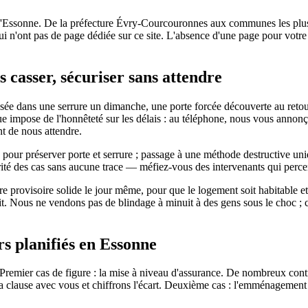
 l'Essonne. De la préfecture Évry-Courcouronnes aux communes les plu
qui n'ont pas de page dédiée sur ce site. L'absence d'une page pour votr
s casser, sécuriser sans attendre
ée dans une serrure un dimanche, une porte forcée découverte au retour
e impose de l'honnêteté sur les délais : au téléphone, nous vous annonç
nt de nous attendre.
, pour préserver porte et serrure ; passage à une méthode destructive u
é des cas sans aucune trace — méfiez-vous des intervenants qui percen
ture provisoire solide le jour même, pour que le logement soit habitable
rit. Nous ne vendons pas de blindage à minuit à des gens sous le choc ; 
ers planifiés en Essonne
Premier cas de figure : la mise à niveau d'assurance. De nombreux contra
s la clause avec vous et chiffrons l'écart. Deuxième cas : l'emménagement