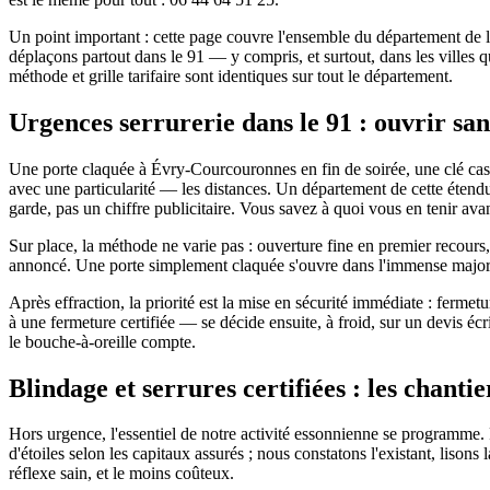
Un point important : cette page couvre l'ensemble du département de
déplaçons partout dans le 91 — y compris, et surtout, dans les villes 
méthode et grille tarifaire sont identiques sur tout le département.
Urgences serrurerie dans le 91 : ouvrir san
Une porte claquée à Évry-Courcouronnes en fin de soirée, une clé cass
avec une particularité — les distances. Un département de cette étendu
garde, pas un chiffre publicitaire. Vous savez à quoi vous en tenir ava
Sur place, la méthode ne varie pas : ouverture fine en premier recours
annoncé. Une porte simplement claquée s'ouvre dans l'immense majorit
Après effraction, la priorité est la mise en sécurité immédiate : ferme
à une fermeture certifiée — se décide ensuite, à froid, sur un devis éc
le bouche-à-oreille compte.
Blindage et serrures certifiées : les chanti
Hors urgence, l'essentiel de notre activité essonnienne se programme. 
d'étoiles selon les capitaux assurés ; nous constatons l'existant, lison
réflexe sain, et le moins coûteux.