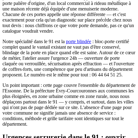
porte palière d'origine, d'un local commercial à rideau métallique à
une maison récente déjà équipée d'une menuiserie moderne.
Chacune de ces portes appelle une réponse différente — et c'est
exactement pour cela qu'un diagnostic sur place précède chez nous
tout devis : nous chiffrons ce que votre porte demande, pas ce qu'un
catalogue voudrait vendre.
Notre spécialité dans le 91 est la
porte blindée
: bloc-porte certifié
complet quand le vantail existant ne vaut pas d'être conservé,
blindage de la porte en place quand elle est saine. Autour de ce cœur
de métier, l'atelier assure l'urgence 24h — ouverture de porte
claquée ou verrouillée, sécurisation après effraction — et l'ouverture
de coffres-forts, une compétence que peu d'artisans du département
proposent. Le numéro est le même pour tout : 06 44 64 51 25.
Un point important : cette page couvre l'ensemble du département de
l'Essonne. De la préfecture Évry-Courcouronnes aux communes les
plus éloignées, en zone urbaine comme en zone rurale, nous nous
déplaçons partout dans le 91 — y compris, et surtout, dans les villes
qui n'ont pas de page dédiée sur ce site. L'absence d'une page pour
votre commune ne signifie jamais une absence de service :
conditions, méthode et grille tarifaire sont identiques sur tout le
département.
Urgences serrurerie dans le 91 : ouvrir