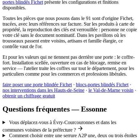
portes blindés Fichet
présente les configurations et finitions
disponibles.
Toutes les pièces que nous posons dans le 91 sont d'origine Fichet,
tracées, avec leurs références sur facture. Sur les produits à carte de
propriété, la reproduction des clés est verrouillée : personne ne copie
votre clé sans le document nominatif. Dans les pavillons où les
trousseaux passent entre voisins, artisans et famille élargie, ce
contrôle vaut de l'or.
Et pour les valeurs qui ne tiennent pas derrière une porte : le coffre-
fort. Installation scellée, ouverture en cas de blocage, remise en
service — l'atelier traite les coffres sur tout le département, pour les
particuliers comme pour les commerces et professions libérales.
faire poser une porte blindée Fichet
·
blocs-portes blindés Fichet
·
nos interventions dans les Hauts-de-Seine
·
le Val-de-Marne voisin
·
obtenir un chiffrage gratuit
Questions fréquentes — Essonne
Vous déplacez-vous à Évry-Courcouronnes et dans les
communes voisines de la préfecture ?
Comment choisir entre une serrure A2P une, deux ou trois étoiles