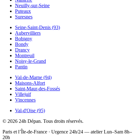
Neuilly-sur-Seine
Puteaux
Suresnes
Seine-Saint-Denis (93)
Aubervilliers
Bobigny
Bondy
Drancy
Montreuil
Noisy-le-Grand
Pantin
Val-de-Marne (94)
Maisons-Alfort
Saint-Maur-des-Fossés
Villejuif
Vincennes
Val-d'Oise (95)
© 2026 24h Dépan. Tous droits réservés.
Paris et l’Île-de-France · Urgence 24h/24 — atelier Lun–Sam 8h–
20h