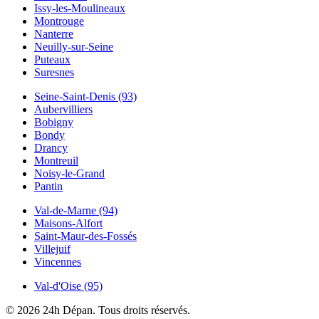
Issy-les-Moulineaux
Montrouge
Nanterre
Neuilly-sur-Seine
Puteaux
Suresnes
Seine-Saint-Denis (93)
Aubervilliers
Bobigny
Bondy
Drancy
Montreuil
Noisy-le-Grand
Pantin
Val-de-Marne (94)
Maisons-Alfort
Saint-Maur-des-Fossés
Villejuif
Vincennes
Val-d'Oise (95)
© 2026 24h Dépan. Tous droits réservés.