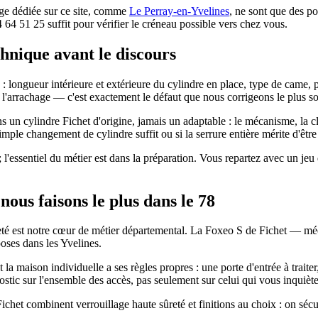
age dédiée sur ce site, comme
Le Perray-en-Yvelines
, ne sont que des po
44 64 51 25 suffit pour vérifier le créneau possible vers chez vous.
chnique avant le discours
longueur intérieure et extérieure du cylindre en place, type de came, pr
l'arrachage — c'est exactement le défaut que nous corrigeons le plus so
un cylindre Fichet d'origine, jamais un adaptable : le mécanisme, la clé 
ple changement de cylindre suffit ou si la serrure entière mérite d'êtr
l'essentiel du métier est dans la préparation. Vous repartez avec un jeu 
nous faisons le plus dans le 78
ûreté est notre cœur de métier départemental. La Foxeo S de Fichet — m
oses dans les Yvelines.
la maison individuelle a ses règles propres : une porte d'entrée à traite
stic sur l'ensemble des accès, pas seulement sur celui qui vous inquiète 
 Fichet combinent verrouillage haute sûreté et finitions au choix : on sé