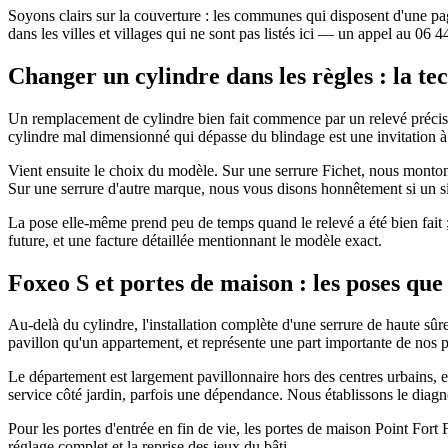
Soyons clairs sur la couverture : les communes qui disposent d'une p
dans les villes et villages qui ne sont pas listés ici — un appel au 06 
Changer un cylindre dans les règles : la te
Un remplacement de cylindre bien fait commence par un relevé précis : 
cylindre mal dimensionné qui dépasse du blindage est une invitation à 
Vient ensuite le choix du modèle. Sur une serrure Fichet, nous montons 
Sur une serrure d'autre marque, nous vous disons honnêtement si un sim
La pose elle-même prend peu de temps quand le relevé a été bien fait ; 
future, et une facture détaillée mentionnant le modèle exact.
Foxeo S et portes de maison : les poses que 
Au-delà du cylindre, l'installation complète d'une serrure de haute s
pavillon qu'un appartement, et représente une part importante de nos p
Le département est largement pavillonnaire hors des centres urbains, et 
service côté jardin, parfois une dépendance. Nous établissons le diagno
Pour les portes d'entrée en fin de vie, les portes de maison Point Fort
réglage complet et la reprise des jeux du bâti.