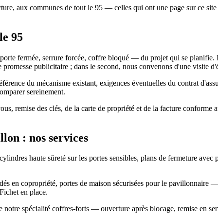
fecture, aux communes de tout le 95 — celles qui ont une page sur ce sit
le 95
porte fermée, serrure forcée, coffre bloqué — du projet qui se planifie.
e promesse publicitaire ; dans le second, nous convenons d'une visite d'é
e, référence du mécanisme existant, exigences éventuelles du contrat d'assu
 comparer sereinement.
vous, remise des clés, de la carte de propriété et de la facture conforme
lon : nos services
 cylindres haute sûreté sur les portes sensibles, plans de fermeture avec 
blindés en copropriété, portes de maison sécurisées pour le pavillonnai
Fichet en place.
 notre spécialité coffres-forts — ouverture après blocage, remise en servi