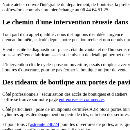
Notre atelier couvre l'intégralité du département, de Pontoise, la pré
coffres-forts compris : premier échange au 06 44 64 51 25.
Le chemin d'une intervention réussie dans 
Tout part d'un appel qualifié : nous distinguons d'emblée l'urgence — 
créneau honnête, calculé depuis notre position réelle et non depuis un
Vient ensuite le diagnostic sur place : état du vantail et de l'huisseri
sous sa référence fabricant — c'est ce niveau de détail qui permet de
L'intervention clôt le cycle : pose ou ouverture, essais complets avec 
horaires d'ouverture, pour ne pas fermer la boutique un jour de vente.
Des rideaux de boutique aux portes de pavil
Côté professionnels : sécurisation des accès de boutiques et d'ateliers,
l'offre se trouve sur notre page
entreprises et commerces
.
Côté particuliers : pose de multipoints certifiées A2P, blocs-portes 
cylindres après déménagement ou perte de clés, entretien des serrures 
Et pour tous : l'
astreinte 24h/24
pour les ouvertures de portes, ainsi que
réellement le coffre ; nous en avons fait un pilier.