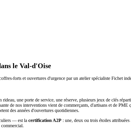
ans le Val-d'Oise
coffres-forts et ouvertures d'urgence par un atelier spécialiste Fichet in
un rideau, une porte de service, une réserve, plusieurs jeux de clés répar
sante de nos interventions vient de commerçants, d'artisans et de PME qu
ortent des années d'ouvertures quotidiennes.
uliers — est la
certification A2P
: une, deux ou trois étoiles attribuées
rs commercial.