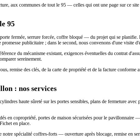
fecture, aux communes de tout le 95 — celles qui ont une page sur ce sit
le 95
porte fermée, serrure forcée, coffre bloqué — du projet qui se planifie.
e promesse publicitaire ; dans le second, nous convenons d'une visite d'é
e, référence du mécanisme existant, exigences éventuelles du contrat d'assu
 comparer sereinement.
vous, remise des clés, de la carte de propriété et de la facture conforme
lon : nos services
 cylindres haute sûreté sur les portes sensibles, plans de fermeture avec 
blindés en copropriété, portes de maison sécurisées pour le pavillonnai
Fichet en place.
 notre spécialité coffres-forts — ouverture après blocage, remise en servi