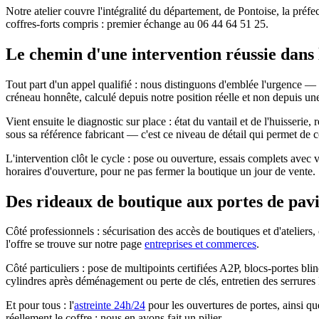
Notre atelier couvre l'intégralité du département, de Pontoise, la pré
coffres-forts compris : premier échange au 06 44 64 51 25.
Le chemin d'une intervention réussie dans 
Tout part d'un appel qualifié : nous distinguons d'emblée l'urgence — 
créneau honnête, calculé depuis notre position réelle et non depuis un
Vient ensuite le diagnostic sur place : état du vantail et de l'huisseri
sous sa référence fabricant — c'est ce niveau de détail qui permet de
L'intervention clôt le cycle : pose ou ouverture, essais complets avec 
horaires d'ouverture, pour ne pas fermer la boutique un jour de vente.
Des rideaux de boutique aux portes de pavil
Côté professionnels : sécurisation des accès de boutiques et d'ateliers,
l'offre se trouve sur notre page
entreprises et commerces
.
Côté particuliers : pose de multipoints certifiées A2P, blocs-portes 
cylindres après déménagement ou perte de clés, entretien des serrures 
Et pour tous : l'
astreinte 24h/24
pour les ouvertures de portes, ainsi que
réellement le coffre ; nous en avons fait un pilier.