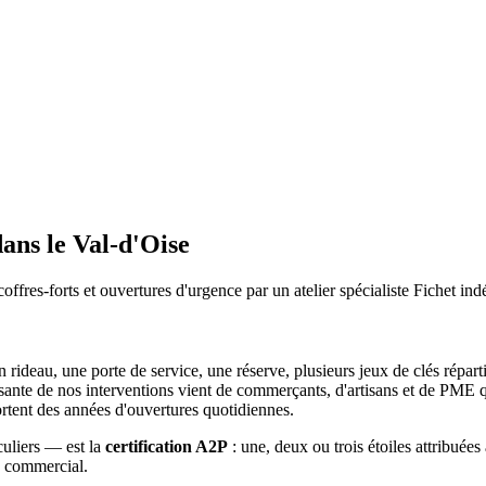
ans le Val-d'Oise
coffres-forts et ouvertures d'urgence par un atelier spécialiste Fichet in
un rideau, une porte de service, une réserve, plusieurs jeux de clés répar
sante de nos interventions vient de commerçants, d'artisans et de PME qu
ortent des années d'ouvertures quotidiennes.
uliers — est la
certification A2P
: une, deux ou trois étoiles attribuées
rs commercial.