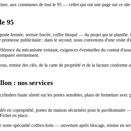
fecture, aux communes de tout le 95 — celles qui ont une page sur ce sit
le 95
porte fermée, serrure forcée, coffre bloqué — du projet qui se planifie.
e promesse publicitaire ; dans le second, nous convenons d'une visite d'é
e, référence du mécanisme existant, exigences éventuelles du contrat d'assu
 comparer sereinement.
vous, remise des clés, de la carte de propriété et de la facture conforme
lon : nos services
 cylindres haute sûreté sur les portes sensibles, plans de fermeture avec 
blindés en copropriété, portes de maison sécurisées pour le pavillonnai
Fichet en place.
 notre spécialité coffres-forts — ouverture après blocage, remise en servi