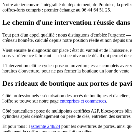
Notre atelier couvre l'intégralité du département, de Pontoise, la pré
coffres-forts compris : premier échange au 06 44 64 51 25.
Le chemin d'une intervention réussie dans 
Tout part d'un appel qualifié : nous distinguons d'emblée l'urgence — 
créneau honnête, calculé depuis notre position réelle et non depuis un
Vient ensuite le diagnostic sur place : état du vantail et de l'huisseri
sous sa référence fabricant — c'est ce niveau de détail qui permet de
L'intervention clôt le cycle : pose ou ouverture, essais complets avec 
horaires d'ouverture, pour ne pas fermer la boutique un jour de vente.
Des rideaux de boutique aux portes de pavil
Côté professionnels : sécurisation des accès de boutiques et d'ateliers,
l'offre se trouve sur notre page
entreprises et commerces
.
Côté particuliers : pose de multipoints certifiées A2P, blocs-portes 
cylindres après déménagement ou perte de clés, entretien des serrures 
Et pour tous : l'
astreinte 24h/24
pour les ouvertures de portes, ainsi que
réellement le coffre ; nous en avons fait un pilier.