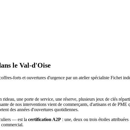
ans le Val-d'Oise
coffres-forts et ouvertures d'urgence par un atelier spécialiste Fichet in
un rideau, une porte de service, une réserve, plusieurs jeux de clés répar
sante de nos interventions vient de commerçants, d'artisans et de PME qu
ortent des années d'ouvertures quotidiennes.
uliers — est la
certification A2P
: une, deux ou trois étoiles attribuées
rs commercial.