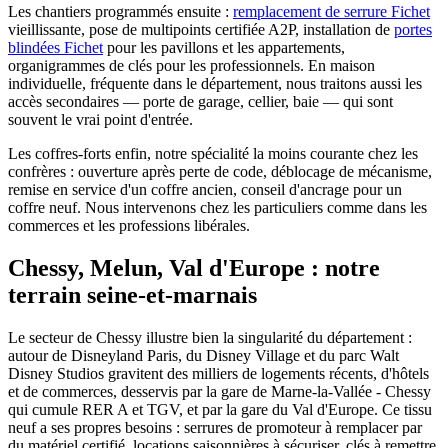
Les chantiers programmés ensuite :
remplacement de serrure Fichet
vieillissante, pose de multipoints certifiée A2P, installation de
portes
blindées Fichet
pour les pavillons et les appartements,
organigrammes de clés pour les professionnels. En maison
individuelle, fréquente dans le département, nous traitons aussi les
accès secondaires — porte de garage, cellier, baie — qui sont
souvent le vrai point d'entrée.
Les coffres-forts enfin, notre spécialité la moins courante chez les
confrères : ouverture après perte de code, déblocage de mécanisme,
remise en service d'un coffre ancien, conseil d'ancrage pour un
coffre neuf. Nous intervenons chez les particuliers comme dans les
commerces et les professions libérales.
Chessy, Melun, Val d'Europe : notre
terrain seine-et-marnais
Le secteur de Chessy illustre bien la singularité du département :
autour de Disneyland Paris, du Disney Village et du parc Walt
Disney Studios gravitent des milliers de logements récents, d'hôtels
et de commerces, desservis par la gare de Marne-la-Vallée - Chessy
qui cumule RER A et TGV, et par la gare du Val d'Europe. Ce tissu
neuf a ses propres besoins : serrures de promoteur à remplacer par
du matériel certifié, locations saisonnières à sécuriser, clés à remettre