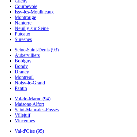
Clichy
Courbevoie
Issy-les-Moulineaux
Montrouge
Nanterre
Neuilly-sur-Seine
Puteaux
Suresnes
Seine-Saint-Denis (93)
Aubervilliers
Bobigny
Bondy
Drancy
Montreuil
Noisy-le-Grand
Pantin
Val-de-Marne (94)
Maisons-Alfort
Saint-Maur-des-Fossés
Villejuif
Vincennes
Val-d'Oise (95)