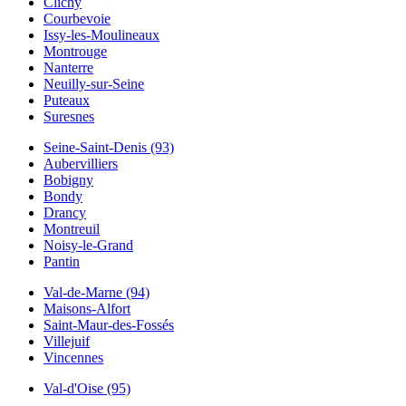
Clichy
Courbevoie
Issy-les-Moulineaux
Montrouge
Nanterre
Neuilly-sur-Seine
Puteaux
Suresnes
Seine-Saint-Denis (93)
Aubervilliers
Bobigny
Bondy
Drancy
Montreuil
Noisy-le-Grand
Pantin
Val-de-Marne (94)
Maisons-Alfort
Saint-Maur-des-Fossés
Villejuif
Vincennes
Val-d'Oise (95)