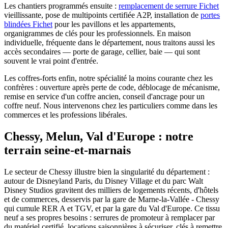
Les chantiers programmés ensuite :
remplacement de serrure Fichet
vieillissante, pose de multipoints certifiée A2P, installation de
portes
blindées Fichet
pour les pavillons et les appartements,
organigrammes de clés pour les professionnels. En maison
individuelle, fréquente dans le département, nous traitons aussi les
accès secondaires — porte de garage, cellier, baie — qui sont
souvent le vrai point d'entrée.
Les coffres-forts enfin, notre spécialité la moins courante chez les
confrères : ouverture après perte de code, déblocage de mécanisme,
remise en service d'un coffre ancien, conseil d'ancrage pour un
coffre neuf. Nous intervenons chez les particuliers comme dans les
commerces et les professions libérales.
Chessy, Melun, Val d'Europe : notre
terrain seine-et-marnais
Le secteur de Chessy illustre bien la singularité du département :
autour de Disneyland Paris, du Disney Village et du parc Walt
Disney Studios gravitent des milliers de logements récents, d'hôtels
et de commerces, desservis par la gare de Marne-la-Vallée - Chessy
qui cumule RER A et TGV, et par la gare du Val d'Europe. Ce tissu
neuf a ses propres besoins : serrures de promoteur à remplacer par
du matériel certifié, locations saisonnières à sécuriser, clés à remettre