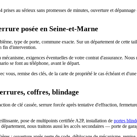
 prises au sérieux sans promesses de minutes, ouverture et dépannage de
serrure posée en Seine-et-Marne
oblème, type de porte, commune exacte. Sur un département de cette tai
n fin d'intervention.
at du mécanisme, exigences éventuelles de votre contrat d'assurance. Nou
ario se font au téléphone, avant le départ.
 avec vous, remise des clés, de la carte de propriété le cas échéant et d
errures, coffres, blindage
ction de clé cassée, serrure forcée après tentative d'effraction, fermetu
illissante, pose de multipoints certifiée A2P, installation de
portes blind
 département, nous traitons aussi les accès secondaires — porte de garage
nfrères : ouverture après perte de code, déblocage de mécanisme, remise 