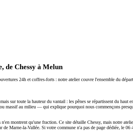
ne, de Chessy à Melun
ouvertures 24h et coffres-forts : notre atelier couvre l'ensemble du dépa
ais sur toute la hauteur du vantail : les pênes se répartissent du haut e
rou massif au milieu — qui explique pourquoi nous commençons presque t
s n'en montrent qu'une fraction. Ce site détaille Chessy, mais notre atel
eur de Marne-la-Vallée. Si votre commune n'a pas de page dédiée, le 06 4