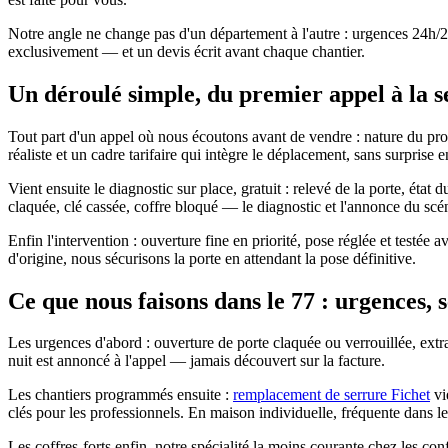
Notre angle ne change pas d'un département à l'autre : urgences 24h/24
exclusivement — et un devis écrit avant chaque chantier.
Un déroulé simple, du premier appel à la 
Tout part d'un appel où nous écoutons avant de vendre : nature du pr
réaliste et un cadre tarifaire qui intègre le déplacement, sans surprise e
Vient ensuite le diagnostic sur place, gratuit : relevé de la porte, ét
claquée, clé cassée, coffre bloqué — le diagnostic et l'annonce du scén
Enfin l'intervention : ouverture fine en priorité, pose réglée et testée
d'origine, nous sécurisons la porte en attendant la pose définitive.
Ce que nous faisons dans le 77 : urgences, s
Les urgences d'abord : ouverture de porte claquée ou verrouillée, extra
nuit est annoncé à l'appel — jamais découvert sur la facture.
Les chantiers programmés ensuite :
remplacement de serrure Fichet
vie
clés pour les professionnels. En maison individuelle, fréquente dans le
Les coffres-forts enfin, notre spécialité la moins courante chez les co