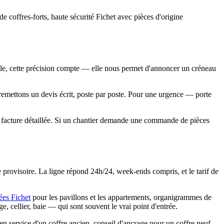
 coffres-forts, haute sécurité Fichet avec pièces d'origine
lle, cette précision compte — elle nous permet d'annoncer un créneau
s remettons un devis écrit, poste par poste. Pour une urgence — porte
'une facture détaillée. Si un chantier demande une commande de pièces
re provisoire. La ligne répond 24h/24, week-ends compris, et le tarif de
ées Fichet
pour les pavillons et les appartements, organigrammes de
, cellier, baie — qui sont souvent le vrai point d'entrée.
en service d'un coffre ancien, conseil d'ancrage pour un coffre neuf.