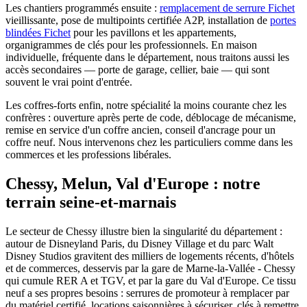
Les chantiers programmés ensuite :
remplacement de serrure Fichet
vieillissante, pose de multipoints certifiée A2P, installation de
portes
blindées Fichet
pour les pavillons et les appartements,
organigrammes de clés pour les professionnels. En maison
individuelle, fréquente dans le département, nous traitons aussi les
accès secondaires — porte de garage, cellier, baie — qui sont
souvent le vrai point d'entrée.
Les coffres-forts enfin, notre spécialité la moins courante chez les
confrères : ouverture après perte de code, déblocage de mécanisme,
remise en service d'un coffre ancien, conseil d'ancrage pour un
coffre neuf. Nous intervenons chez les particuliers comme dans les
commerces et les professions libérales.
Chessy, Melun, Val d'Europe : notre
terrain seine-et-marnais
Le secteur de Chessy illustre bien la singularité du département :
autour de Disneyland Paris, du Disney Village et du parc Walt
Disney Studios gravitent des milliers de logements récents, d'hôtels
et de commerces, desservis par la gare de Marne-la-Vallée - Chessy
qui cumule RER A et TGV, et par la gare du Val d'Europe. Ce tissu
neuf a ses propres besoins : serrures de promoteur à remplacer par
du matériel certifié, locations saisonnières à sécuriser, clés à remettre