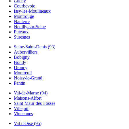
Clichy
Courbevoie
Issy-les-Moulineaux
Montrouge
Nanterre
Neuilly-sur-Seine
Puteaux
Suresnes
Seine-Saint-Denis (93)
Aubervilliers
Bobigny
Bondy
Drancy
Montreuil
Noisy-le-Grand
Pantin
Val-de-Marne (94)
Maisons-Alfort
Saint-Maur-des-Fossés
Villejuif
Vincennes
Val-d'Oise (95)