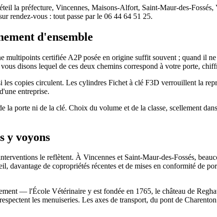
teil la préfecture, Vincennes, Maisons-Alfort, Saint-Maur-des-Fossés, 
 sur rendez-vous : tout passe par le 06 44 64 51 25.
onnement d'ensemble
 multipoints certifiée A2P posée en origine suffit souvent ; quand il ne 
 vous disons lequel de ces deux chemins correspond à votre porte, chiffr
si les copies circulent. Les cylindres Fichet à clé F3D verrouillent la 
d'une entreprise.
de la porte ni de la clé. Choix du volume et de la classe, scellement dan
us y voyons
os interventions le reflètent. À Vincennes et Saint-Maur-des-Fossés, be
éteil, davantage de copropriétés récentes et de mises en conformité de por
tement — l'École Vétérinaire y est fondée en 1765, le château de Reghat a
i respectent les menuiseries. Les axes de transport, du pont de Charen