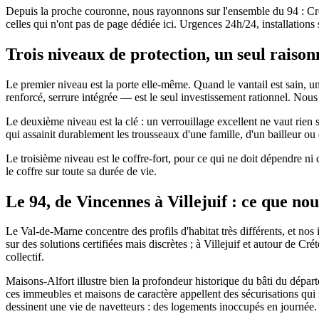
Depuis la proche couronne, nous rayonnons sur l'ensemble du 94 : Cré
celles qui n'ont pas de page dédiée ici. Urgences 24h/24, installations
Trois niveaux de protection, un seul rais
Le premier niveau est la porte elle-même. Quand le vantail est sain, une
renforcé, serrure intégrée — est le seul investissement rationnel. Nous
Le deuxième niveau est la clé : un verrouillage excellent ne vaut rien 
qui assainit durablement les trousseaux d'une famille, d'un bailleur ou 
Le troisième niveau est le coffre-fort, pour ce qui ne doit dépendre ni 
le coffre sur toute sa durée de vie.
Le 94, de Vincennes à Villejuif : ce que no
Le Val-de-Marne concentre des profils d'habitat très différents, et n
sur des solutions certifiées mais discrètes ; à Villejuif et autour de Cr
collectif.
Maisons-Alfort illustre bien la profondeur historique du bâti du dépar
ces immeubles et maisons de caractère appellent des sécurisations qu
dessinent une vie de navetteurs : des logements inoccupés en journée.