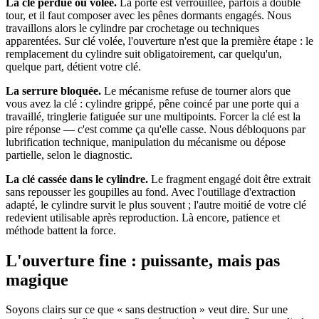
La clé perdue ou volée.
La porte est verrouillée, parfois à double
tour, et il faut composer avec les pênes dormants engagés. Nous
travaillons alors le cylindre par crochetage ou techniques
apparentées. Sur clé volée, l'ouverture n'est que la première étape : le
remplacement du cylindre suit obligatoirement, car quelqu'un,
quelque part, détient votre clé.
La serrure bloquée.
Le mécanisme refuse de tourner alors que
vous avez la clé : cylindre grippé, pêne coincé par une porte qui a
travaillé, tringlerie fatiguée sur une multipoints. Forcer la clé est la
pire réponse — c'est comme ça qu'elle casse. Nous débloquons par
lubrification technique, manipulation du mécanisme ou dépose
partielle, selon le diagnostic.
La clé cassée dans le cylindre.
Le fragment engagé doit être extrait
sans repousser les goupilles au fond. Avec l'outillage d'extraction
adapté, le cylindre survit le plus souvent ; l'autre moitié de votre clé
redevient utilisable après reproduction. Là encore, patience et
méthode battent la force.
L'ouverture fine : puissante, mais pas
magique
Soyons clairs sur ce que « sans destruction » veut dire. Sur une