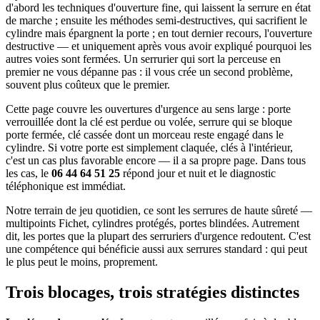
d'abord les techniques d'ouverture fine, qui laissent la serrure en état
de marche ; ensuite les méthodes semi-destructives, qui sacrifient le
cylindre mais épargnent la porte ; en tout dernier recours, l'ouverture
destructive — et uniquement après vous avoir expliqué pourquoi les
autres voies sont fermées. Un serrurier qui sort la perceuse en
premier ne vous dépanne pas : il vous crée un second problème,
souvent plus coûteux que le premier.
Cette page couvre les ouvertures d'urgence au sens large : porte
verrouillée dont la clé est perdue ou volée, serrure qui se bloque
porte fermée, clé cassée dont un morceau reste engagé dans le
cylindre. Si votre porte est simplement claquée, clés à l'intérieur,
c'est un cas plus favorable encore — il a sa propre page. Dans tous
les cas, le
06 44 64 51 25
répond jour et nuit et le diagnostic
téléphonique est immédiat.
Notre terrain de jeu quotidien, ce sont les serrures de haute sûreté —
multipoints Fichet, cylindres protégés, portes blindées. Autrement
dit, les portes que la plupart des serruriers d'urgence redoutent. C'est
une compétence qui bénéficie aussi aux serrures standard : qui peut
le plus peut le moins, proprement.
Trois blocages, trois stratégies distinctes