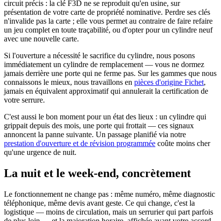
circuit précis : la clé F3D ne se reproduit qu'en usine, sur
présentation de votre carte de propriété nominative. Perdre ses clés
n'invalide pas la carte ; elle vous permet au contraire de faire refaire
un jeu complet en toute traçabilité, ou d'opter pour un cylindre neuf
avec une nouvelle carte.
Si l'ouverture a nécessité le sacrifice du cylindre, nous posons
immédiatement un cylindre de remplacement — vous ne dormez
jamais derrière une porte qui ne ferme pas. Sur les gammes que nous
connaissons le mieux, nous travaillons en
pièces d'origine Fichet
,
jamais en équivalent approximatif qui annulerait la certification de
votre serrure.
C'est aussi le bon moment pour un état des lieux : un cylindre qui
grippait depuis des mois, une porte qui frottait — ces signaux
annoncent la panne suivante. Un passage planifié via notre
prestation d'ouverture et de révision programmée
coûte moins cher
qu'une urgence de nuit.
La nuit et le week-end, concrètement
Le fonctionnement ne change pas : même numéro, même diagnostic
téléphonique, même devis avant geste. Ce qui change, c'est la
logistique — moins de circulation, mais un serrurier qui part parfois
de plus loin — et la majoration horaire, affichée avant votre accord.