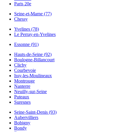
Paris 20e
Seine-et-Marne (77)
Chessy
Yvelines (78)
Le Perray-en-Yvelines
Essonne (91)
Hauts-de-Seine (92)
Boulogne-Billancourt
Clichy
Courbevoie
Issy-les-Moulineaux
Montrouge
Nanterre
Neuilly-sur-Seine
Puteaux
Suresnes
Seine-Saint-Denis (93)
Aubervilliers
Bobigny
Bondy