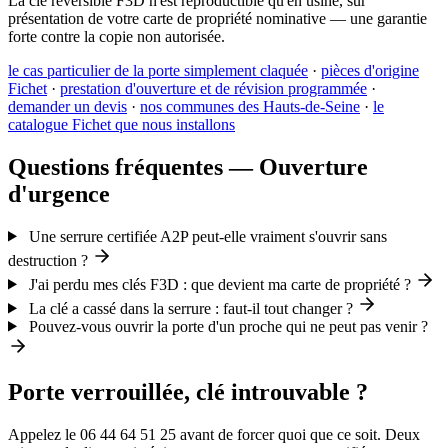
La clé réversible F3D n'est reproductible qu'en usine, sur
présentation de votre carte de propriété nominative — une garantie
forte contre la copie non autorisée.
le cas particulier de la porte simplement claquée
·
pièces d'origine
Fichet
·
prestation d'ouverture et de révision programmée
·
demander un devis
·
nos communes des Hauts-de-Seine
·
le
catalogue Fichet que nous installons
Questions fréquentes — Ouverture
d'urgence
Une serrure certifiée A2P peut-elle vraiment s'ouvrir sans
destruction ?
J'ai perdu mes clés F3D : que devient ma carte de propriété ?
La clé a cassé dans la serrure : faut-il tout changer ?
Pouvez-vous ouvrir la porte d'un proche qui ne peut pas venir ?
Porte verrouillée, clé introuvable ?
Appelez le 06 44 64 51 25 avant de forcer quoi que ce soit. Deux