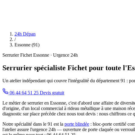
24h Dépan
/
Essonne (91)
Serrurier Fichet Essonne · Urgence 24h
Serrurier spécialiste Fichet pour toute l'Es
Un atelier indépendant qui couvre l'intégralité du département 91 : por
06 44 64 51 25
Devis gratuit
Le métier de serrurier en Essonne, c'est d'abord une affaire de diversi
d'origine, d'un local commercial à rideau métallique à une maison ré
diagnostic sur place précède chez nous tout devis : nous chiffrons ce
Notre spécialité dans le 91 est la
porte blindée
: bloc-porte certifié co
l'atelier assure l'urgence 24h — ouverture de porte claquée ou verroui
est le même pour tout : 06 44 64 51 25.