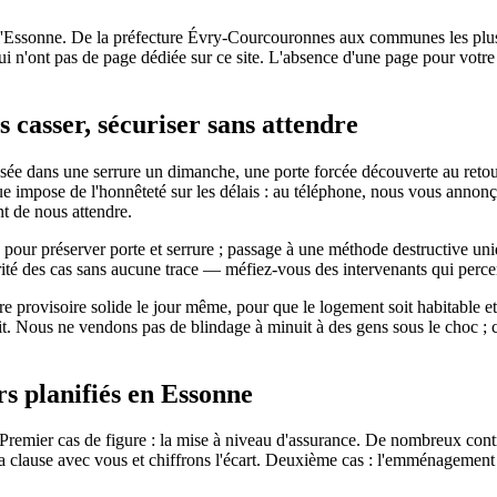
 l'Essonne. De la préfecture Évry-Courcouronnes aux communes les plu
qui n'ont pas de page dédiée sur ce site. L'absence d'une page pour votr
s casser, sécuriser sans attendre
ée dans une serrure un dimanche, une porte forcée découverte au retour
e impose de l'honnêteté sur les délais : au téléphone, nous vous annonç
nt de nous attendre.
, pour préserver porte et serrure ; passage à une méthode destructive u
é des cas sans aucune trace — méfiez-vous des intervenants qui percen
ture provisoire solide le jour même, pour que le logement soit habitable
rit. Nous ne vendons pas de blindage à minuit à des gens sous le choc ; 
ers planifiés en Essonne
Premier cas de figure : la mise à niveau d'assurance. De nombreux contra
s la clause avec vous et chiffrons l'écart. Deuxième cas : l'emménagement