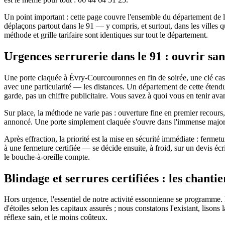
Un point important : cette page couvre l'ensemble du département de
déplaçons partout dans le 91 — y compris, et surtout, dans les villes 
méthode et grille tarifaire sont identiques sur tout le département.
Urgences serrurerie dans le 91 : ouvrir san
Une porte claquée à Évry-Courcouronnes en fin de soirée, une clé cass
avec une particularité — les distances. Un département de cette étendu
garde, pas un chiffre publicitaire. Vous savez à quoi vous en tenir ava
Sur place, la méthode ne varie pas : ouverture fine en premier recours
annoncé. Une porte simplement claquée s'ouvre dans l'immense majorit
Après effraction, la priorité est la mise en sécurité immédiate : ferme
à une fermeture certifiée — se décide ensuite, à froid, sur un devis éc
le bouche-à-oreille compte.
Blindage et serrures certifiées : les chanti
Hors urgence, l'essentiel de notre activité essonnienne se programme. 
d'étoiles selon les capitaux assurés ; nous constatons l'existant, lison
réflexe sain, et le moins coûteux.