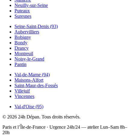
Neuilly-sur-Seine
Puteaux
Suresnes
Seine-Saint-Denis (93)
Aubervilliers
Bobigny
Bondy
Drancy
Montreuil
Noisy-le-Grand
Pantin
Val-de-Marne (94)
Maisons-Alfort
Saint-Maur-des-Fossés
Villejuif
Vincennes
Val-d'Oise (95)
© 2026 24h Dépan. Tous droits réservés.
Paris et l’Île-de-France · Urgence 24h/24 — atelier Lun–Sam 8h–
20h