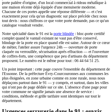
porte palière d'origine, d'un local commercial à rideau métallique à
une maison récente déjà équipée d'une menuiserie moderne.
Chacune de ces portes appelle une réponse différente — et c'est
exactement pour cela qu'un diagnostic sur place précède chez nous
tout devis : nous chiffrons ce que votre porte demande, pas ce qu'un
catalogue voudrait vendre.
Notre spécialité dans le 91 est la
porte blindée
: bloc-porte certifié
complet quand le vantail existant ne vaut pas d'être conservé,
blindage de la porte en place quand elle est saine. Autour de ce cœur
de métier, l'atelier assure l'urgence 24h — ouverture de porte
claquée ou verrouillée, sécurisation après effraction — et l'ouverture
de coffres-forts, une compétence que peu d'artisans du département
proposent. Le numéro est le même pour tout : 06 44 64 51 25.
Un point important : cette page couvre l'ensemble du département de
l'Essonne. De la préfecture Évry-Courcouronnes aux communes les
plus éloignées, en zone urbaine comme en zone rurale, nous nous
déplaçons partout dans le 91 — y compris, et surtout, dans les villes
qui n'ont pas de page dédiée sur ce site. L'absence d'une page pour
votre commune ne signifie jamais une absence de service :
conditions, méthode et grille tarifaire sont identiques sur tout le
département.
Urgences serrurerie dans le 91 : ouvrir