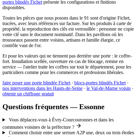
portes blindés Fichet
présente les configurations et finitions
disponibles.
Toutes les pièces que nous posons dans le 91 sont d'origine Fichet,
tracées, avec leurs références sur facture. Sur les produits à carte de
propriété, la reproduction des clés est verrouillée : personne ne copie
votre clé sans le document nominatif. Dans les pavillons où les
trousseaux passent entre voisins, artisans et famille élargie, ce
contrôle vaut de l'or.
Et pour les valeurs qui ne tiennent pas derrière une porte : le coffre-
fort. Installation scellée, ouverture en cas de blocage, remise en
service — l'atelier traite les coffres sur tout le département, pour les
particuliers comme pour les commerces et professions libérales.
faire poser une porte blindée Fichet
·
blocs-portes blindés Fichet
·
nos interventions dans les Hauts-de-Seine
·
le Val-de-Marne voisin
·
obtenir un chiffrage gratuit
Questions fréquentes — Essonne
Vous déplacez-vous à Évry-Courcouronnes et dans les
communes voisines de la préfecture ?
Comment choisir entre une serrure A2P une, deux ou trois étoiles