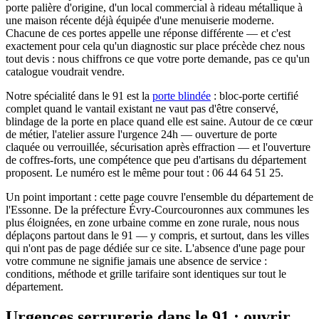
porte palière d'origine, d'un local commercial à rideau métallique à
une maison récente déjà équipée d'une menuiserie moderne.
Chacune de ces portes appelle une réponse différente — et c'est
exactement pour cela qu'un diagnostic sur place précède chez nous
tout devis : nous chiffrons ce que votre porte demande, pas ce qu'un
catalogue voudrait vendre.
Notre spécialité dans le 91 est la
porte blindée
: bloc-porte certifié
complet quand le vantail existant ne vaut pas d'être conservé,
blindage de la porte en place quand elle est saine. Autour de ce cœur
de métier, l'atelier assure l'urgence 24h — ouverture de porte
claquée ou verrouillée, sécurisation après effraction — et l'ouverture
de coffres-forts, une compétence que peu d'artisans du département
proposent. Le numéro est le même pour tout : 06 44 64 51 25.
Un point important : cette page couvre l'ensemble du département de
l'Essonne. De la préfecture Évry-Courcouronnes aux communes les
plus éloignées, en zone urbaine comme en zone rurale, nous nous
déplaçons partout dans le 91 — y compris, et surtout, dans les villes
qui n'ont pas de page dédiée sur ce site. L'absence d'une page pour
votre commune ne signifie jamais une absence de service :
conditions, méthode et grille tarifaire sont identiques sur tout le
département.
Urgences serrurerie dans le 91 : ouvrir