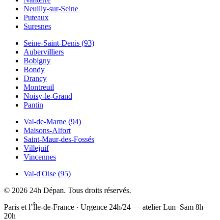
Neuilly-sur-Seine
Puteaux
Suresnes
Seine-Saint-Denis (93)
Aubervilliers
Bobigny
Bondy
Drancy
Montreuil
Noisy-le-Grand
Pantin
Val-de-Marne (94)
Maisons-Alfort
Saint-Maur-des-Fossés
Villejuif
Vincennes
Val-d'Oise (95)
© 2026 24h Dépan. Tous droits réservés.
Paris et l’Île-de-France · Urgence 24h/24 — atelier Lun–Sam 8h–
20h