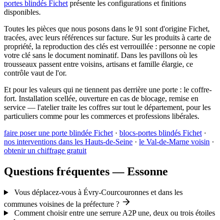
portes blindés Fichet
présente les configurations et finitions
disponibles.
Toutes les pièces que nous posons dans le 91 sont d'origine Fichet,
tracées, avec leurs références sur facture. Sur les produits à carte de
propriété, la reproduction des clés est verrouillée : personne ne copie
votre clé sans le document nominatif. Dans les pavillons où les
trousseaux passent entre voisins, artisans et famille élargie, ce
contrôle vaut de l'or.
Et pour les valeurs qui ne tiennent pas derrière une porte : le coffre-
fort. Installation scellée, ouverture en cas de blocage, remise en
service — l'atelier traite les coffres sur tout le département, pour les
particuliers comme pour les commerces et professions libérales.
faire poser une porte blindée Fichet
·
blocs-portes blindés Fichet
·
nos interventions dans les Hauts-de-Seine
·
le Val-de-Marne voisin
·
obtenir un chiffrage gratuit
Questions fréquentes — Essonne
Vous déplacez-vous à Évry-Courcouronnes et dans les
communes voisines de la préfecture ?
Comment choisir entre une serrure A2P une, deux ou trois étoiles