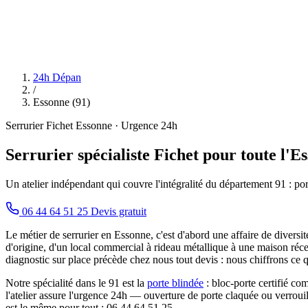
24h Dépan
/
Essonne (91)
Serrurier Fichet Essonne · Urgence 24h
Serrurier spécialiste Fichet pour toute l'Es
Un atelier indépendant qui couvre l'intégralité du département 91 : por
06 44 64 51 25
Devis gratuit
Le métier de serrurier en Essonne, c'est d'abord une affaire de diversi
d'origine, d'un local commercial à rideau métallique à une maison ré
diagnostic sur place précède chez nous tout devis : nous chiffrons ce
Notre spécialité dans le 91 est la
porte blindée
: bloc-porte certifié co
l'atelier assure l'urgence 24h — ouverture de porte claquée ou verroui
est le même pour tout : 06 44 64 51 25.