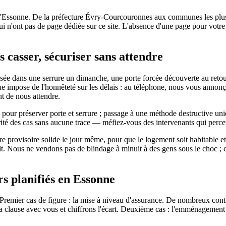
 l'Essonne. De la préfecture Évry-Courcouronnes aux communes les plu
qui n'ont pas de page dédiée sur ce site. L'absence d'une page pour votr
s casser, sécuriser sans attendre
ée dans une serrure un dimanche, une porte forcée découverte au retour
e impose de l'honnêteté sur les délais : au téléphone, nous vous annonç
nt de nous attendre.
, pour préserver porte et serrure ; passage à une méthode destructive u
é des cas sans aucune trace — méfiez-vous des intervenants qui percen
ture provisoire solide le jour même, pour que le logement soit habitable
rit. Nous ne vendons pas de blindage à minuit à des gens sous le choc ; 
ers planifiés en Essonne
Premier cas de figure : la mise à niveau d'assurance. De nombreux contra
s la clause avec vous et chiffrons l'écart. Deuxième cas : l'emménagement