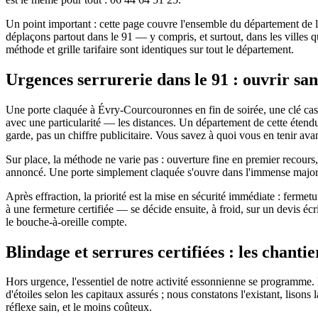
Un point important : cette page couvre l'ensemble du département de
déplaçons partout dans le 91 — y compris, et surtout, dans les villes 
méthode et grille tarifaire sont identiques sur tout le département.
Urgences serrurerie dans le 91 : ouvrir san
Une porte claquée à Évry-Courcouronnes en fin de soirée, une clé cass
avec une particularité — les distances. Un département de cette étendu
garde, pas un chiffre publicitaire. Vous savez à quoi vous en tenir ava
Sur place, la méthode ne varie pas : ouverture fine en premier recours
annoncé. Une porte simplement claquée s'ouvre dans l'immense majorit
Après effraction, la priorité est la mise en sécurité immédiate : ferme
à une fermeture certifiée — se décide ensuite, à froid, sur un devis éc
le bouche-à-oreille compte.
Blindage et serrures certifiées : les chanti
Hors urgence, l'essentiel de notre activité essonnienne se programme. 
d'étoiles selon les capitaux assurés ; nous constatons l'existant, lison
réflexe sain, et le moins coûteux.