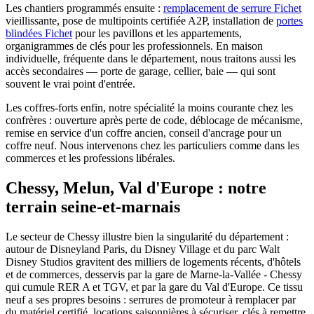
Les chantiers programmés ensuite :
remplacement de serrure Fichet
vieillissante, pose de multipoints certifiée A2P, installation de
portes
blindées Fichet
pour les pavillons et les appartements,
organigrammes de clés pour les professionnels. En maison
individuelle, fréquente dans le département, nous traitons aussi les
accès secondaires — porte de garage, cellier, baie — qui sont
souvent le vrai point d'entrée.
Les coffres-forts enfin, notre spécialité la moins courante chez les
confrères : ouverture après perte de code, déblocage de mécanisme,
remise en service d'un coffre ancien, conseil d'ancrage pour un
coffre neuf. Nous intervenons chez les particuliers comme dans les
commerces et les professions libérales.
Chessy, Melun, Val d'Europe : notre
terrain seine-et-marnais
Le secteur de Chessy illustre bien la singularité du département :
autour de Disneyland Paris, du Disney Village et du parc Walt
Disney Studios gravitent des milliers de logements récents, d'hôtels
et de commerces, desservis par la gare de Marne-la-Vallée - Chessy
qui cumule RER A et TGV, et par la gare du Val d'Europe. Ce tissu
neuf a ses propres besoins : serrures de promoteur à remplacer par
du matériel certifié, locations saisonnières à sécuriser, clés à remettre