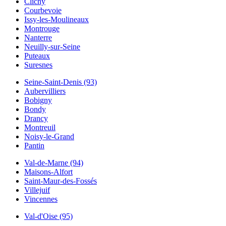
Clichy
Courbevoie
Issy-les-Moulineaux
Montrouge
Nanterre
Neuilly-sur-Seine
Puteaux
Suresnes
Seine-Saint-Denis (93)
Aubervilliers
Bobigny
Bondy
Drancy
Montreuil
Noisy-le-Grand
Pantin
Val-de-Marne (94)
Maisons-Alfort
Saint-Maur-des-Fossés
Villejuif
Vincennes
Val-d'Oise (95)