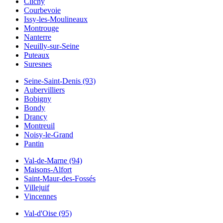
Clichy
Courbevoie
Issy-les-Moulineaux
Montrouge
Nanterre
Neuilly-sur-Seine
Puteaux
Suresnes
Seine-Saint-Denis (93)
Aubervilliers
Bobigny
Bondy
Drancy
Montreuil
Noisy-le-Grand
Pantin
Val-de-Marne (94)
Maisons-Alfort
Saint-Maur-des-Fossés
Villejuif
Vincennes
Val-d'Oise (95)