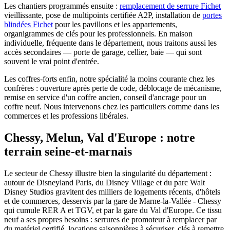
Les chantiers programmés ensuite :
remplacement de serrure Fichet
vieillissante, pose de multipoints certifiée A2P, installation de
portes
blindées Fichet
pour les pavillons et les appartements,
organigrammes de clés pour les professionnels. En maison
individuelle, fréquente dans le département, nous traitons aussi les
accès secondaires — porte de garage, cellier, baie — qui sont
souvent le vrai point d'entrée.
Les coffres-forts enfin, notre spécialité la moins courante chez les
confrères : ouverture après perte de code, déblocage de mécanisme,
remise en service d'un coffre ancien, conseil d'ancrage pour un
coffre neuf. Nous intervenons chez les particuliers comme dans les
commerces et les professions libérales.
Chessy, Melun, Val d'Europe : notre
terrain seine-et-marnais
Le secteur de Chessy illustre bien la singularité du département :
autour de Disneyland Paris, du Disney Village et du parc Walt
Disney Studios gravitent des milliers de logements récents, d'hôtels
et de commerces, desservis par la gare de Marne-la-Vallée - Chessy
qui cumule RER A et TGV, et par la gare du Val d'Europe. Ce tissu
neuf a ses propres besoins : serrures de promoteur à remplacer par
du matériel certifié, locations saisonnières à sécuriser, clés à remettre